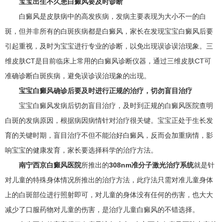
宝宝出生不久患白癜风要及时诊断
白癜风是皮肤病中的高发疾病，发病主要表现为大小不一的白
斑，但并非所有的白斑疾病都是白癜风，家长在发现宝宝白癜风后要
引起重视，及时为宝宝进行专业的诊断，以免出现误诊误治现象。三
维皮肤CT是目前临床上常用的白癜风诊断仪器，通过三维皮肤CT可
准确诊断白斑疾病，避免误诊误治现象的出现。
宝宝白癜风确诊后要及时进行正规的治疗，切勿盲目治疗
宝宝白癜风发病后切勿盲目治疗，及时到正规的白癜风医院查明
白斑的发病原因，根据病因病情针对治疗很关键。宝宝正处于生长发
育的关键时期，盲目治疗不但不能治好白癜风，反而会加重病情，影
响宝宝的健康发育，家长要选择科学的治疗方法。
南宁西京白癜风医院
所推出的
308nm准分子激光治疗系统
就是针
对儿童的特殊身体情况所推出的治疗方法，此疗法只需对准儿童身体
上的白斑部位进行照射即可，对儿童的身体没有任何的伤害，也大大
减少了口服药物对儿童的伤害，是治疗儿童白癜风的不错选择。