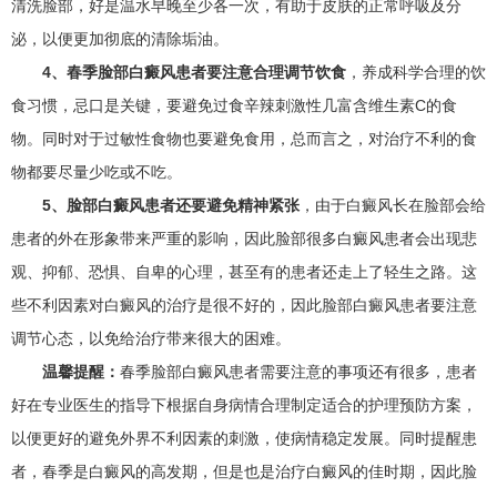
清洗脸部，好是温水早晚至少各一次，有助于皮肤的正常呼吸及分
泌，以便更加彻底的清除垢油。
4、春季脸部白癜风患者要注意合理调节饮食
，养成科学合理的饮
食习惯，忌口是关键，要避免过食辛辣刺激性几富含维生素C的食
物。同时对于过敏性食物也要避免食用，总而言之，对治疗不利的食
物都要尽量少吃或不吃。
5、脸部白癜风患者还要避免精神紧张
，由于白癜风长在脸部会给
患者的外在形象带来严重的影响，因此脸部很多白癜风患者会出现悲
观、抑郁、恐惧、自卑的心理，甚至有的患者还走上了轻生之路。这
些不利因素对白癜风的治疗是很不好的，因此脸部白癜风患者要注意
调节心态，以免给治疗带来很大的困难。
温馨提醒：
春季脸部白癜风患者需要注意的事项还有很多，患者
好在专业医生的指导下根据自身病情合理制定适合的护理预防方案，
以便更好的避免外界不利因素的刺激，使病情稳定发展。同时提醒患
者，春季是白癜风的高发期，但是也是治疗白癜风的佳时期，因此脸